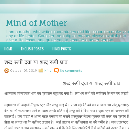
Mind of Mother
I am a mother who writes short stories and life lessons to make you
day or life better. Consider me a digital mother always available to
give a life lesson and guide you to become a better person.
HOME
ENGLISH POSTS
HINDI POSTS
शब्द रूपी दवा या शब्द रूपी घाव
October 07, 2019
Hindi
No comments
शब्द रूपी दवा या शब्द रूपी घाव
आजकल व्यंग्यात्मक भाषा का प्रचलन बहुत बढ़ गया है। लगभग सभी को सर्केजम के नाम पर कड़वी
महाभारत की कहानी में धृतराष्ट्र और पाण्डु भाई थे। राजा बड़े बेटे को बनाया जाता था परंतु धृतराष्ट्र न
देता था तो राज्य सम्भालने का काम उनके छोटे भाई पाण्डु को दे दिया गया। धृतराष्ट्र की सन्तान क
कहलाई। जब पांडवो ने अपना महल बनवाया तो उसमें वास्तुकार ने इस प्रकार की कला का प्रयोग क
होता था लगता था कि वहाँ पर तालाब है। जहाँ तालाब था वहाँ लगता था की जमीन है। जब धृतराष्ट्र 
तो जमीन पर तालाब समझकर उसने तालाब में तैरने के लिए अपने पैरों में से जूतियों को उतार दिया